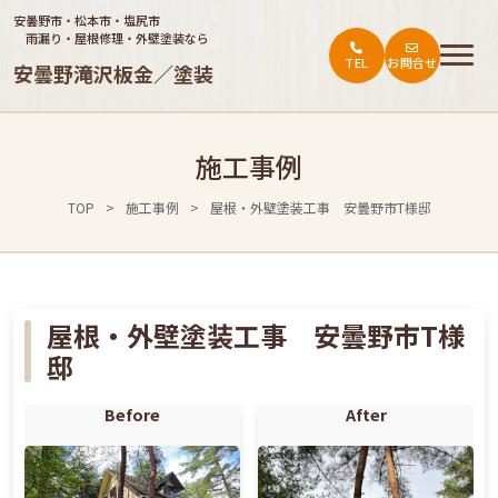
安曇野市・松本市・塩尻市
雨漏り・屋根修理・外壁塗装なら
TEL
お問合せ
安曇野滝沢板金／塗装
トップ
施工事例
ご依頼の流れ
TOP
>
施工事例
>
屋根・外壁塗装工事 安曇野市T様邸
施工事例
会社概要
お役立ち情報・お客様の声
屋根・外壁塗装工事 安曇野市T様
邸
料金表
Before
After