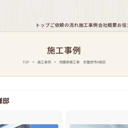
トップ
ご依頼の流れ
施工事例
会社概要
お役
施工事例
TOP
>
施工事例
>
物置新築工事 安曇野市A様邸
様邸