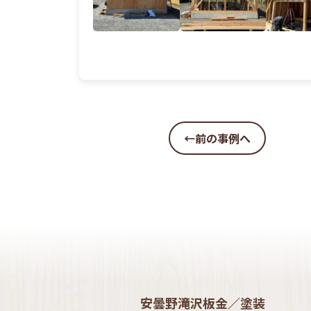
←前の事例へ
安曇野滝沢板金／塗装