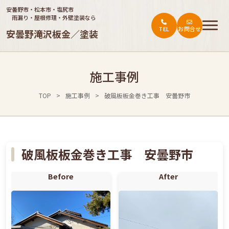
安曇野市・松本市・塩尻市
雨漏り・屋根修理・外壁塗装なら
TEL
お問合せ
安曇野滝沢板金／塗装
トップ
施工事例
ご依頼の流れ
TOP
>
施工事例
>
破風板板金巻き工事 安曇野市
施工事例
会社概要
お役立ち情報・お客様の声
破風板板金巻き工事 安曇野市
料金表
Before
After