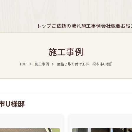
トップ
ご依頼の流れ
施工事例
会社概要
お役
施工事例
TOP
>
施工事例
>
面格子取り付け工事 松本市U様邸
市U様邸