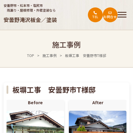
安曇野市・松本市・塩尻市
雨漏り・屋根修理・外壁塗装なら
TEL
お問合せ
安曇野滝沢板金／塗装
トップ
施工事例
ご依頼の流れ
TOP
>
施工事例
>
板塀工事 安曇野市T様邸
施工事例
会社概要
お役立ち情報・お客様の声
板塀工事 安曇野市T様邸
料金表
Before
After