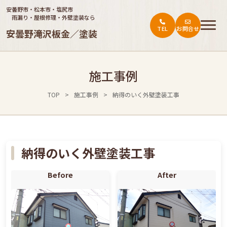
安曇野市・松本市・塩尻市
雨漏り・屋根修理・外壁塗装なら
TEL
お問合せ
安曇野滝沢板金／塗装
トップ
施工事例
ご依頼の流れ
TOP
>
施工事例
>
納得のいく外壁塗装工事
施工事例
会社概要
お役立ち情報・お客様の声
納得のいく外壁塗装工事
料金表
Before
After