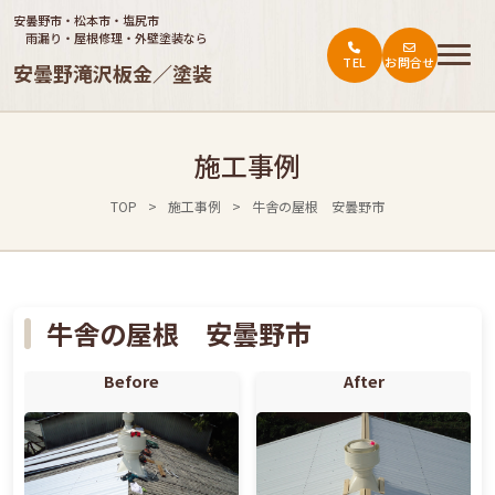
安曇野市・松本市・塩尻市
雨漏り・屋根修理・外壁塗装なら
TEL
お問合せ
安曇野滝沢板金／塗装
トップ
施工事例
ご依頼の流れ
TOP
>
施工事例
>
牛舎の屋根 安曇野市
施工事例
会社概要
お役立ち情報・お客様の声
牛舎の屋根 安曇野市
料金表
Before
After